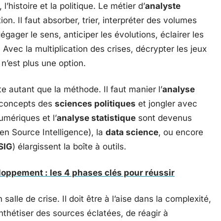
l’histoire et la politique. Le métier d’
analyste
on. Il faut absorber, trier, interpréter des volumes
égager le sens, anticiper les évolutions, éclairer les
. Avec la multiplication des crises, décrypter les jeux
n’est plus une option.
te autant que la méthode. Il faut manier l’
analyse
s concepts des
sciences politiques
et jongler avec
numériques et l’
analyse statistique
sont devenus
n Source Intelligence), la
data science
, ou encore
SIG
) élargissent la boîte à outils.
loppement : les 4 phases clés pour réussir
salle de crise. Il doit être à l’aise dans la complexité,
ynthétiser des sources éclatées, de réagir à