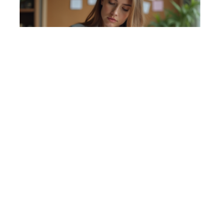
Objectifs personnels:
rédigez-les efficacement
pour réussir
10 mars 2026