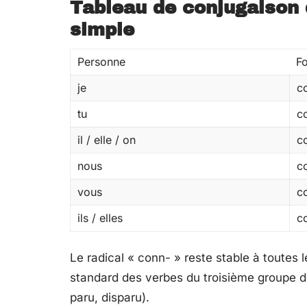
Tableau de conjugaison 
simple
Personne
F
je
c
tu
c
il / elle / on
c
nous
c
vous
c
ils / elles
c
Le radical « conn- » reste stable à toutes
standard des verbes du troisième groupe do
paru, disparu).