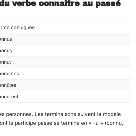
du verbe connaître au passé
orme conjuguée
onnus
onnus
onnut
onnûmes
onnûtes
onnurent
 les personnes. Les terminaisons suivent le modèle
nt le participe passé se termine en « -u » (connu,