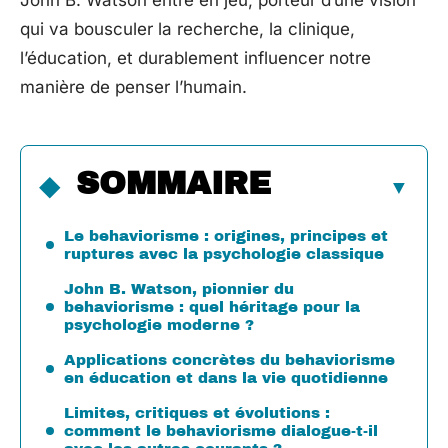
John B. Watson entre en jeu, porteur d’une vision
qui va bousculer la recherche, la clinique,
l’éducation, et durablement influencer notre
manière de penser l’humain.
SOMMAIRE
Le behaviorisme : origines, principes et
ruptures avec la psychologie classique
John B. Watson, pionnier du
behaviorisme : quel héritage pour la
psychologie moderne ?
Applications concrètes du behaviorisme
en éducation et dans la vie quotidienne
Limites, critiques et évolutions :
comment le behaviorisme dialogue-t-il