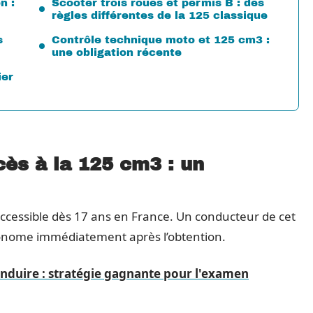
n :
Scooter trois roues et permis B : des
règles différentes de la 125 classique
s
Contrôle technique moto et 125 cm3 :
une obligation récente
ier
cès à la 125 cm3 : un
 accessible dès 17 ans en France. Un conducteur de cet
tonome immédiatement après l’obtention.
nduire : stratégie gagnante pour l'examen