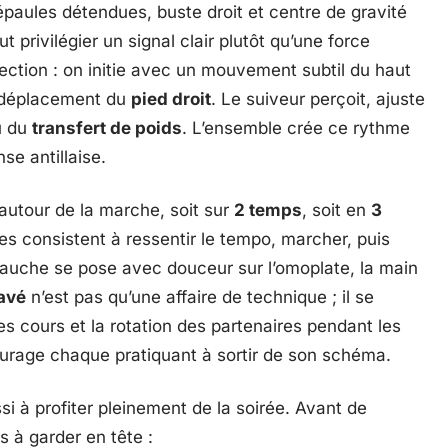
épaules détendues, buste droit et centre de gravité
 privilégier un signal clair plutôt qu’une force
rection : on initie avec un mouvement subtil du haut
e déplacement du
pied droit
. Le suiveur perçoit, ajuste
u du
transfert de poids
. L’ensemble crée ce rythme
se antillaise.
autour de la marche, soit sur
2 temps
, soit en
3
es consistent à ressentir le tempo, marcher, puis
gauche se pose avec douceur sur l’omoplate, la main
avé
n’est pas qu’une affaire de technique ; il se
es cours et la rotation des partenaires pendant les
courage chaque pratiquant à sortir de son schéma.
i à profiter pleinement de la soirée. Avant de
s à garder en tête :