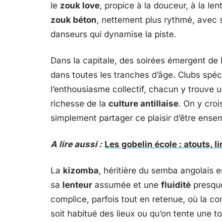
le
zouk love
, propice à la douceur, à la len
zouk béton
, nettement plus rythmé, avec 
danseurs qui dynamise la piste.
Dans la capitale, des soirées émergent de 
dans toutes les tranches d’âge. Clubs spéc
l’enthousiasme collectif, chacun y trouve 
richesse de la
culture antillaise
. On y croi
simplement partager ce plaisir d’être ense
A lire aussi :
Les gobelin école : atouts, l
La
kizomba
, héritière du semba angolais e
sa
lenteur
assumée et une
fluidité
presque
complice, parfois tout en retenue, où la c
soit habitué des lieux ou qu’on tente une 